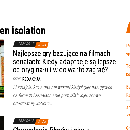
ien isolation
2026-05-07
0
Po
Najlepsze gry bazujące na filmach i
sp
serialach: Kiedy adaptacje są lepsze
To
od oryginału i w co warto zagrać?
ko
przez
REDAKCJA
Be
Słuchajcie, kto z nas nie widział kiedyś gier bazujących
Re
na filmach i serialach i nie pomyślał: „ojej, znowu
odgrzewany kotlet”?…
Xb
7
2026-04-22
0
Gh