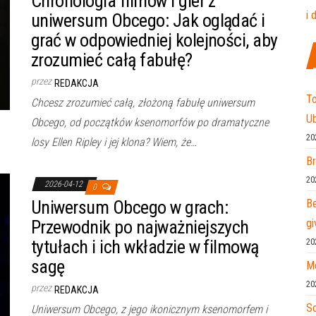
Chronologia filmów i gier z
i 
uniwersum Obcego: Jak oglądać i
grać w odpowiedniej kolejności, aby
zrozumieć całą fabułę?
przez
REDAKCJA
To
Chcesz zrozumieć całą, złożoną fabułę uniwersum
Ub
Obcego, od początków ksenomorfów po dramatyczne
20
losy Ellen Ripley i jej klona? Wiem, że…
Br
20
2026-04-12
0
Uniwersum Obcego w grach:
Be
Przewodnik po najważniejszych
gi
tytułach i ich wkładzie w filmową
20
sagę
Mo
20
przez
REDAKCJA
So
Uniwersum Obcego, z jego ikonicznym ksenomorfem i