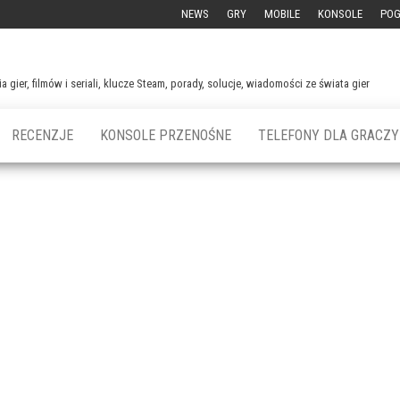
NEWS
GRY
MOBILE
KONSOLE
PO
 gier, filmów i seriali, klucze Steam, porady, solucje, wiadomości ze świata gier
RECENZJE
KONSOLE PRZENOŚNE
TELEFONY DLA GRACZY