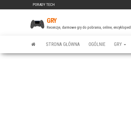
Przejdź
PORADY TECH
do
GRY
treści
Recenzje, darmowe gry do pobrania, online, encyklopedia
STRONA GŁÓWNA
OGÓLNIE
GRY