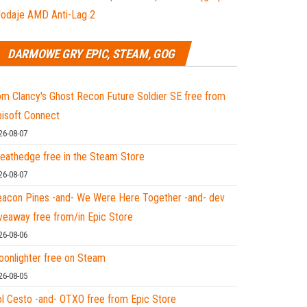
dodaje AMD Anti-Lag 2
DARMOWE GRY EPIC, STEAM, GOG
m Clancy's Ghost Recon Future Soldier SE free from
isoft Connect
26-08-07
eathedge free in the Steam Store
26-08-07
acon Pines -and- We Were Here Together -and- dev
veaway free from/in Epic Store
26-08-06
onlighter free on Steam
26-08-05
l Cesto -and- OTXO free from Epic Store