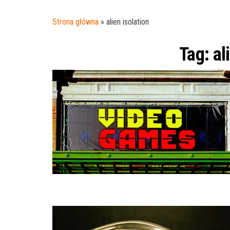
Strona główna
»
alien isolation
Tag:
al