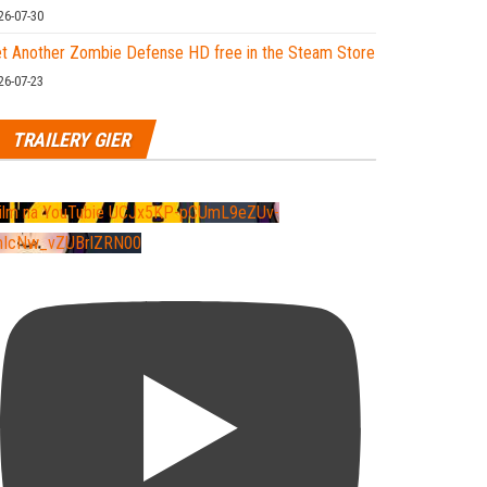
26-07-30
t Another Zombie Defense HD free in the Steam Store
26-07-23
TRAILERY GIER
ilm na YouTubie UCJx5KP-pCUmL9eZUv-
IcNw_vZUBrlZRN00