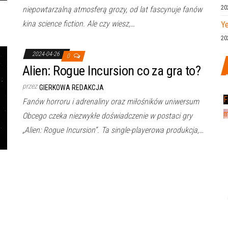
20
niepowtarzalną atmosferą grozy, od lat fascynuje fanów
kina science fiction. Ale czy wiesz,…
Ye
20
2024-04-26
0
Alien: Rogue Incursion co za gra to?
przez
GIERKOWA REDAKCJA
F
Fanów horroru i adrenaliny oraz miłośników uniwersum
m
Obcego czeka niezwykłe doświadczenie w postaci gry
„Alien: Rogue Incursion”. Ta single-playerowa produkcja,…