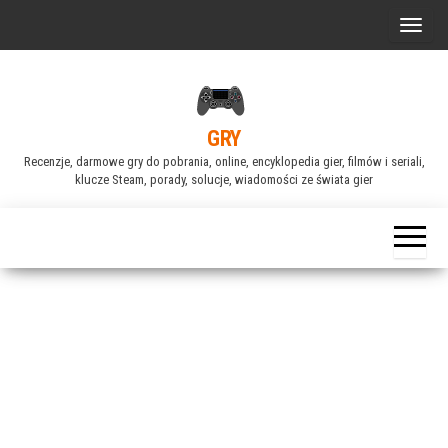
Przejdź
P
do
r
treści
z
e
GRY
ł
Recenzje, darmowe gry do pobrania, online, encyklopedia gier, filmów i seriali,
ą
klucze Steam, porady, solucje, wiadomości ze świata gier
c
z
n
a
w
i
g
a
c