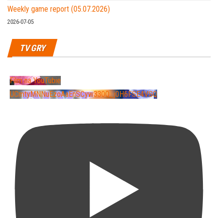
Weekly game report (05.07.2026)
2026-07-05
TV GRY
Film na YouTubie
UCmtyMNNuEzoAaEnSCyw330Q_j0H6FSE4VSQ