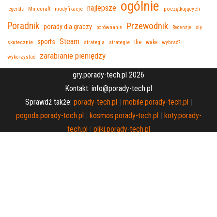
ogólnie
najlepsze
Minecraft
legends
modyfikacje
początkujących
Poradnik
Przewodnik
porady dla graczy
porównanie
Recenzje
się
Steam
sports
skutecznie
strategia
the
wake
strategie
wybrać?
zarabianie pieniędzy
wykorzystać
gry.porady-tech.pl 2026
Kontakt: info@porady-tech.pl
Sprawdź także:
porady-tech.pl
|
mobile.porady-tech.pl
|
pogoda.porady-tech.pl
|
kosmos.porady-tech.pl
|
koty.porady-
tech.pl
|
pliki.porady-tech.pl