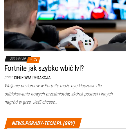
2024-04-29
0
Fortnite jak szybko wbić lvl?
przez
GIERKOWA REDAKCJA
Wbijanie poziomów w Fortnite może być kluczowe dla
odblokowania nowych przedmiotów, skórek postaci i innych
nagród w grze. Jeśli chcesz…
NEWS.PORADY-TECH.PL (GRY)