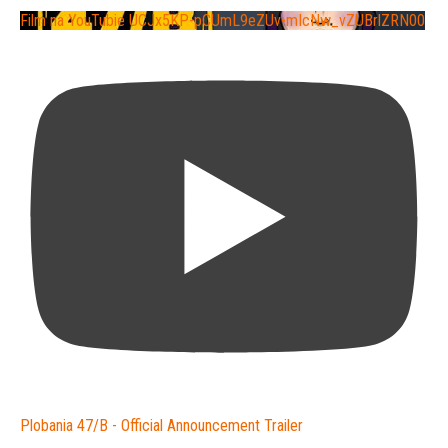
Film na YouTubie UCJx5KP-pCUmL9eZUv-mIcNw_vZUBrlZRN00
Plobania 47/B - Official Announcement Trailer