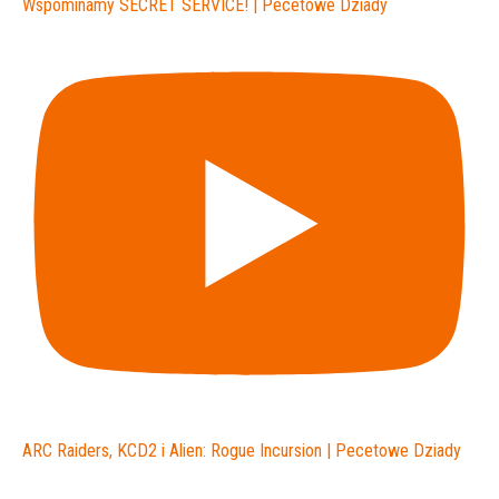
Wspominamy SECRET SERVICE! | Pecetowe Dziady
ARC Raiders, KCD2 i Alien: Rogue Incursion | Pecetowe Dziady