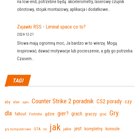
na low-end, potrzebne będą: akcelerometry, laserowy czujnik
obrotowy, stojak montażowy, aplikacja i dodatkowe…
Zajawki RSS
-
Liminal space co to?
2024-12-21
Słowa mają ogromną moc, Ja bardzo w to wierzę. Mogą
inspirować, dawać motywacje lub pocieszenie, a gdy go potrzeba.
Czasem…
TAGI
Counter Strike 2 poradnik
CS2 porady
czy
aby
alan
apex
Gry
dla
gier?
grach
fallout
Fortnite
gdzie
graczy
grać
jak
jest
konsole
jakie
kompletny
GTA
gry komputerowe
ile