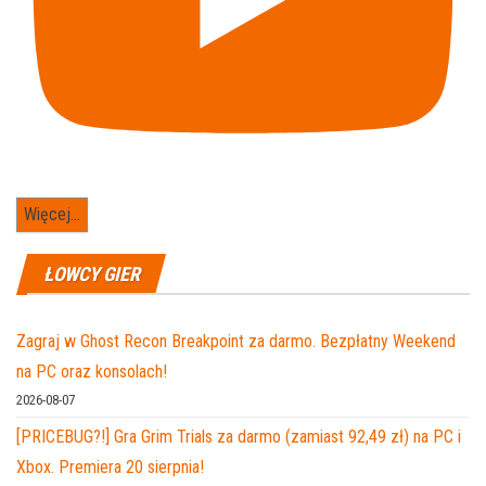
Więcej...
ŁOWCY GIER
Zagraj w Ghost Recon Breakpoint za darmo. Bezpłatny Weekend
na PC oraz konsolach!
2026-08-07
[PRICEBUG?!] Gra Grim Trials za darmo (zamiast 92,49 zł) na PC i
Xbox. Premiera 20 sierpnia!