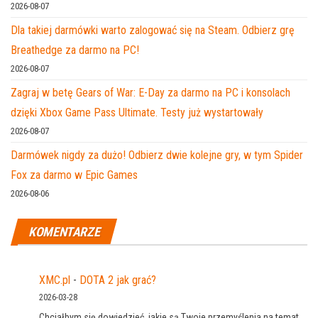
2026-08-07
Dla takiej darmówki warto zalogować się na Steam. Odbierz grę
Breathedge za darmo na PC!
2026-08-07
Zagraj w betę Gears of War: E-Day za darmo na PC i konsolach
dzięki Xbox Game Pass Ultimate. Testy już wystartowały
2026-08-07
Darmówek nigdy za dużo! Odbierz dwie kolejne gry, w tym Spider
Fox za darmo w Epic Games
2026-08-06
KOMENTARZE
XMC.pl
-
DOTA 2 jak grać?
2026-03-28
Chciałbym się dowiedzieć, jakie są Twoje przemyślenia na temat