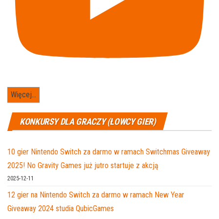
Więcej...
KONKURSY DLA GRACZY (ŁOWCY GIER)
10 gier Nintendo Switch za darmo w ramach Switchmas Giveaway
2025! No Gravity Games już jutro startuje z akcją
2025-12-11
12 gier na Nintendo Switch za darmo w ramach New Year
Giveaway 2024 studia QubicGames